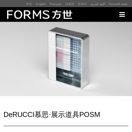
中文
English
Français
日本語
한국어
اللغة العربية
Русский язык
展厅展馆·EXHIBITION
零售终端与展示道具·SI&POSM
全球展会·EXPO
数字媒体与展项装置·CG&DVICE
联系
DeRUCCI慕思·展示道具POSM
首页