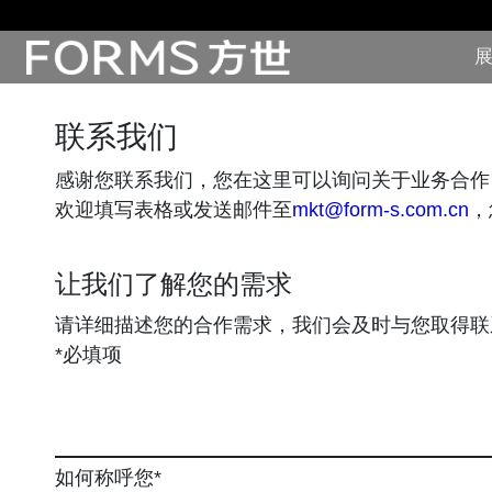
展
展厅展馆·EXHIBITION
联系我们
零售终端与展示道具·SI&POSM
感谢您联系我们，您在这里可以询问关于业务合作
欢迎填写表格或发送邮件至
mkt@form-s.com.cn
，
全球展会·EXPO
让我们了解您的需求
数字媒体与展项装置·CG&DVICE
请详细描述您的合作需求，我们会及时与您取得联
*必填项
联系
首页
如何称呼您*