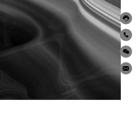



