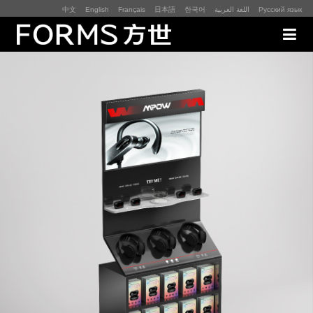
中文
English
Français
日本語
한국어
اللغة العربية
Русский язык
展厅展馆·EXHIBITION
零售终端与展示道具·SI&POSM
全球展会·EXPO
数字媒体与展项装置·CG&DVICE
联系
首页