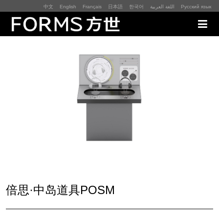
中文
English
Français
日本語
한국어
اللغة العربية
Русский язык
展厅展馆·EXHIBITION
零售终端与展示道具·SI&POSM
全球展会·EXPO
数字媒体与展项装置·CG&DVICE
联系
倍思·中岛道具POSM
首页