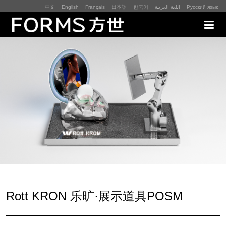
中文
English
Français
日本語
한국어
اللغة العربية
Русский язык
展厅展馆·EXHIBITION
零售终端与展示道具·SI&POSM
全球展会·EXPO
数字媒体与展项装置·CG&DVICE
联系
Rott KRON 乐旷·展示道具POSM
首页