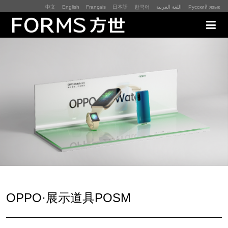
中文
English
Français
日本語
한국어
اللغة العربية
Русский язык
展厅展馆·EXHIBITION
零售终端与展示道具·SI&POSM
全球展会·EXPO
数字媒体与展项装置·CG&DVICE
联系
OPPO·展示道具POSM
首页