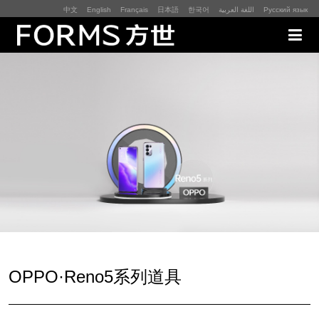
中文
English
Français
日本語
한국어
اللغة العربية
Русский язык
展厅展馆·EXHIBITION
零售终端与展示道具·SI&POSM
全球展会·EXPO
数字媒体与展项装置·CG&DVICE
联系
OPPO·Reno5系列道具
首页