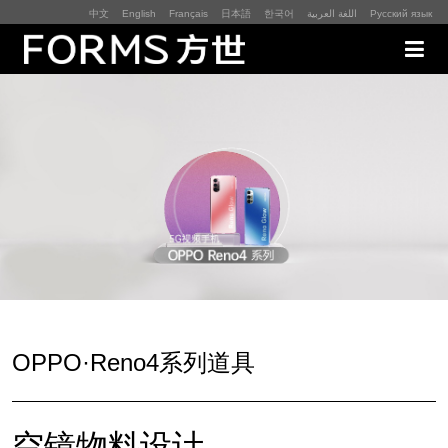
中文
English
Français
日本語
한국어
اللغة العربية
Русский язык
展厅展馆·EXHIBITION
零售终端与展示道具·SI&POSM
全球展会·EXPO
数字媒体与展项装置·CG&DVICE
联系
OPPO·Reno4系列道具
首页
空镜物料设计