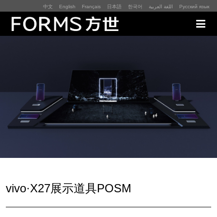
中文
English
Français
日本語
한국어
اللغة العربية
Русский язык
展厅展馆·EXHIBITION
零售终端与展示道具·SI&POSM
全球展会·EXPO
数字媒体与展项装置·CG&DVICE
联系
vivo·X27展示道具POSM
首页