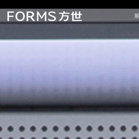
展
展厅展馆·EXHIBITION
零售终端与展示道具·SI&POSM
全球展会·EXPO
数字媒体与展项装置·CG&DVICE
联系
首页