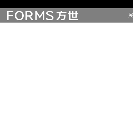
展
展厅展馆·EXHIBITION
零售终端与展示道具·SI&POSM
全球展会·EXPO
数字媒体与展项装置·CG&DVICE
联系
首页