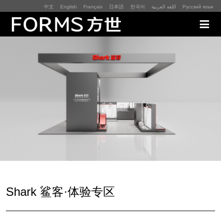
中文
English
Français
日本語
한국어
اللغة العربية
Русский язык
展厅展馆·EXHIBITION
零售终端与展示道具·SI&POSM
全球展会·EXPO
数字媒体与展项装置·CG&DVICE
联系
Shark 鲨客·体验专区
首页