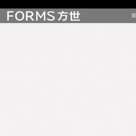
展
展厅展馆·EXHIBITION
零售终端与展示道具·SI&POSM
全球展会·EXPO
数字媒体与展项装置·CG&DVICE
联系
首页