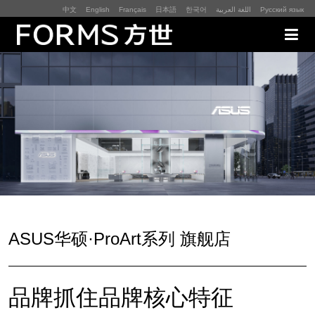
中文
English
Français
日本語
한국어
اللغة العربية
Русский язык
展厅展馆·EXHIBITION
零售终端与展示道具·SI&POSM
全球展会·EXPO
数字媒体与展项装置·CG&DVICE
联系
ASUS华硕·ProArt系列 旗舰店
首页
品牌抓住品牌核心特征