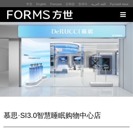
中文
English
Français
日本語
한국어
اللغة العربية
Русский язык
展厅展馆·EXHIBITION
零售终端与展示道具·SI&POSM
全球展会·EXPO
数字媒体与展项装置·CG&DVICE
联系
慕思·SI3.0智慧睡眠购物中心店
首页