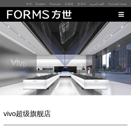
中文
English
Français
日本語
한국어
اللغة العربية
Русский язык
展厅展馆·EXHIBITION
零售终端与展示道具·SI&POSM
全球展会·EXPO
数字媒体与展项装置·CG&DVICE
联系
vivo超级旗舰店
首页