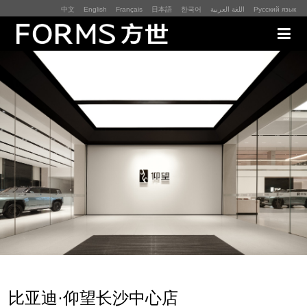
中文
English
Français
日本語
한국어
اللغة العربية
Русский язык
展厅展馆·EXHIBITION
零售终端与展示道具·SI&POSM
全球展会·EXPO
数字媒体与展项装置·CG&DVICE
联系
首页
比亚迪·仰望长沙中心店