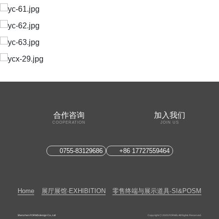
合作咨询
加入我们
COOPERATION
JOIN US
0755-83129686
+86 17727559464
Home
展厅展馆·EXHIBITION
零售终端与展示道具·SI&POSM
Shenzhen FORMS design Co., Ltd
Copyright ◎ 2025 FORMS. All Rights Reserved.