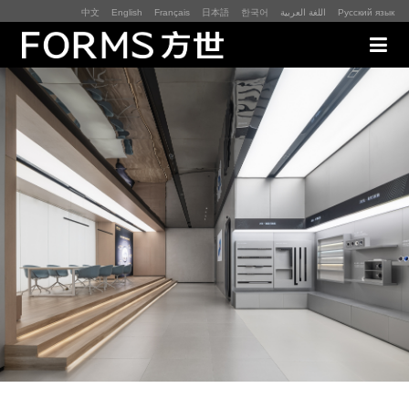
中文
English
Français
日本語
한국어
اللغة العربية
Русский язык
展厅展馆·EXHIBITION
零售终端与展示道具·SI&POSM
全球展会·EXPO
数字媒体与展项装置·CG&DVICE
联系
首页