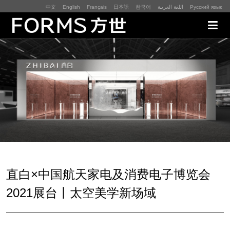
中文
English
Français
日本語
한국어
اللغة العربية
Русский язык
展厅展馆·EXHIBITION
零售终端与展示道具·SI&POSM
全球展会·EXPO
数字媒体与展项装置·CG&DVICE
联系
直白×中国航天家电及消费电子博览会
2021展台丨太空美学新场域
首页