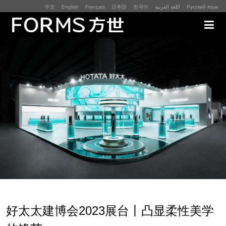
中文
English
Français
日本語
한국어
اللغة العربية
Русский язык
展厅展馆·EXHIBITION
零售终端与展示道具·SI&POSM
全球展会·EXPO
数字媒体与展项装置·CG&DVICE
联系
首页
好太太建博会2023展台丨凸显柔性美学