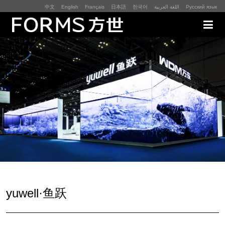
中文
English
Français
日本語
한국어
اللغة العربية
Русский язык
展厅展馆·EXHIBITION
零售终端与展示道具·SI&POSM
全球展会·EXPO
数字媒体与展项装置·CG&DVICE
联系
yuwell·鱼跃
首页