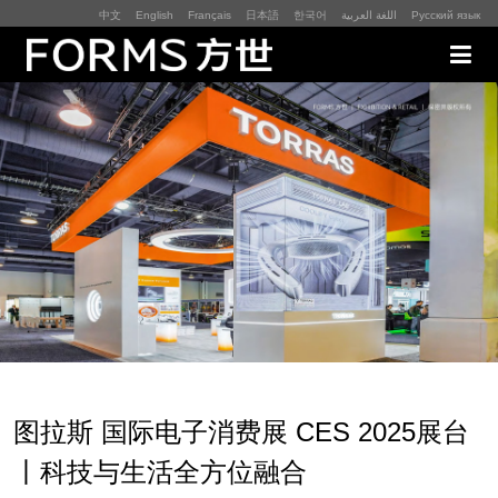
中文
English
Français
日本語
한국어
اللغة العربية
Русский язык
展厅展馆·EXHIBITION
零售终端与展示道具·SI&POSM
全球展会·EXPO
数字媒体与展项装置·CG&DVICE
联系
图拉斯 国际电子消费展 CES 2025展台
首页
丨科技与生活全方位融合