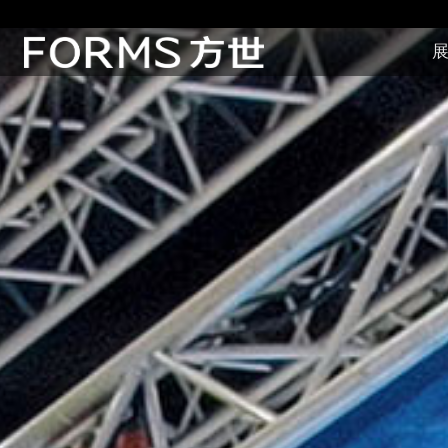
展
展厅展馆·EXHIBITION
零售终端与展示道具·SI&POSM
全球展会·EXPO
数字媒体与展项装置·CG&DVICE
联系
首页