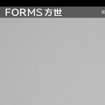
展
展厅展馆·EXHIBITION
零售终端与展示道具·SI&POSM
全球展会·EXPO
数字媒体与展项装置·CG&DVICE
联系
首页