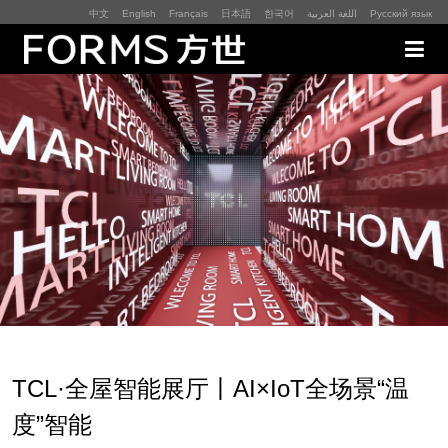
中文
English
Français
日本語
한국어
اللغة العربية
Русский язык
展厅展馆·EXHIBITION
零售终端与展示道具·SI&POSM
全球展会·EXPO
数字媒体与展项装置·CG&DVICE
联系
TCL·全屋智能展厅丨AI×IoT全场景“温
首页
度”智能