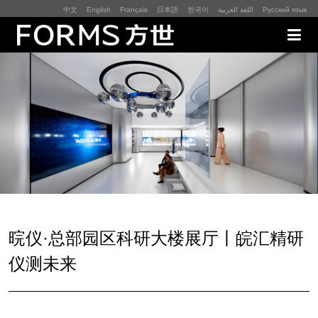
中文
English
Français
日本語
한국어
اللغة العربية
Русский язык
展厅展馆·EXHIBITION
零售终端与展示道具·SI&POSM
全球展会·EXPO
数字媒体与展项装置·CG&DVICE
晥仪·总部园区科研大楼展厅丨皖汇精研
联系
仪测未来
首页