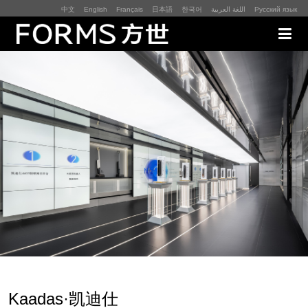
中文
English
Français
日本語
한국어
اللغة العربية
Русский язык
展厅展馆·EXHIBITION
零售终端与展示道具·SI&POSM
全球展会·EXPO
数字媒体与展项装置·CG&DVICE
联系
首页
Kaadas·凯迪仕